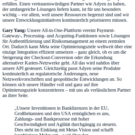
erfüllen. Einen vertrauenswürdigen Partner wie Adyen zu haben,
der umfangreiche Lösungen liefern kann, ist für uns besonders
wichtig – vor allem, weil unsere Ressourcen begrenzt sind und wir
unsere Entwicklungsinitiativen kontinuierlich priorisieren müssen.
Gary Yang:
Unsere All-in-One-Plattform vereint Payment-
Gateway-, Processing- und Acquiring-Funktionen sowie Lösungen
für Authentifizierung und Risikomanagement an einem zentralen
Ort. Dadurch kann Meta seine Optimierungsziele weltweit über eine
einzige Integration effizient umsetzen – ganz gleich, ob es um die
Steigerung der Checkout-Conversion oder die Erkundung
alternativer Karten-Netzwerke geht. All das wird nahtlos über
unsere API gesteuert. Gleichzeitig passt Adyen seine Produkte
kontinuierlich an regulatorische Änderungen, neue
Netzwerkvorschriften und geopolitische Entwicklungen an. So
können sich unsere Händler voll und ganz auf ihre
Optimierungsziele konzentrieren – mit uns als verlässlichem Partner
an ihrer Seite.
„Unsere Investitionen in Banklizenzen in der EU,
Großbritannien und den USA ermöglichen es uns,
Zahlungs- und Bankprozesse mit hoher
Geschwindigkeit und Agilität durchgängig zu steuern.
Dies steht im Einklang mit Metas Vision und schafft