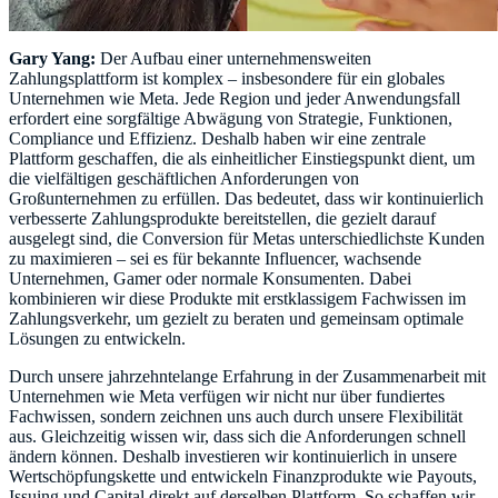
Gary Yang:
Der Aufbau einer unternehmensweiten
Zahlungsplattform ist komplex – insbesondere für ein globales
Unternehmen wie Meta. Jede Region und jeder Anwendungsfall
erfordert eine sorgfältige Abwägung von Strategie, Funktionen,
Compliance und Effizienz. Deshalb haben wir eine zentrale
Plattform geschaffen, die als einheitlicher Einstiegspunkt dient, um
die vielfältigen geschäftlichen Anforderungen von
Großunternehmen zu erfüllen. Das bedeutet, dass wir kontinuierlich
verbesserte Zahlungsprodukte bereitstellen, die gezielt darauf
ausgelegt sind, die Conversion für Metas unterschiedlichste Kunden
zu maximieren – sei es für bekannte Influencer, wachsende
Unternehmen, Gamer oder normale Konsumenten. Dabei
kombinieren wir diese Produkte mit erstklassigem Fachwissen im
Zahlungsverkehr, um gezielt zu beraten und gemeinsam optimale
Lösungen zu entwickeln.
Durch unsere jahrzehntelange Erfahrung in der Zusammenarbeit mit
Unternehmen wie Meta verfügen wir nicht nur über fundiertes
Fachwissen, sondern zeichnen uns auch durch unsere Flexibilität
aus. Gleichzeitig wissen wir, dass sich die Anforderungen schnell
ändern können. Deshalb investieren wir kontinuierlich in unsere
Wertschöpfungskette und entwickeln Finanzprodukte wie Payouts,
Issuing und Capital direkt auf derselben Plattform. So schaffen wir