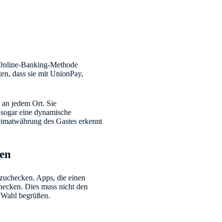
e Online-Banking-Methode
n, dass sie mit UnionPay,
 an jedem Ort. Sie
 sogar eine dynamische
eimatwährung des Gastes erkennt
nen
nzuchecken. Apps, die einen
hecken. Dies muss nicht den
e Wahl begrüßen.