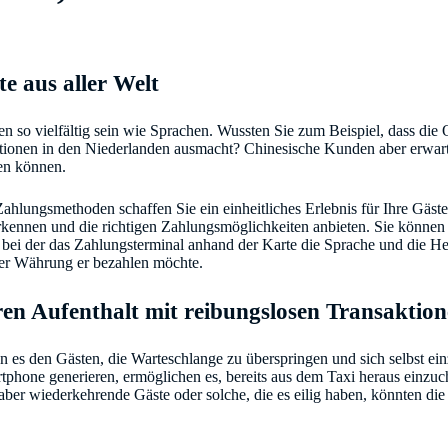
e aus aller Welt
 so vielfältig sein wie Sprachen. Wussten Sie zum Beispiel, dass di
onen in den Niederlanden ausmacht? Chinesische Kunden aber erwarte
en können.
ahlungsmethoden schaffen Sie ein einheitliches Erlebnis für Ihre Gäste
kennen und die richtigen Zahlungsmöglichkeiten anbieten. Sie können
ei der das Zahlungsterminal anhand der Karte die Sprache und die H
her Währung er bezahlen möchte.
ren Aufenthalt mit reibungslosen Transaktio
en es den Gästen, die Warteschlange zu überspringen und sich selbst ei
phone generieren, ermöglichen es, bereits aus dem Taxi heraus einzuc
aber wiederkehrende Gäste oder solche, die es eilig haben, könnten di