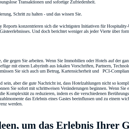
bungslose Transaktionen und sofortige Zufriedenheit.
erung, Schritt zu halten - und das wissen Sie.
ty Reports konzentrieren sich die wichtigsten Initiativen für Hospitali
ästeerlebnisses. Und doch berichtet weniger als jeder Vierte über forma
, die gegen Sie arbeiten. Wenn Sie Immobilien oder Hotels auf der gan
Gefüge mit einem Labyrinth aus lokalen Vorschriften, Partnern, Technol
s müssen Sie sich auch um Betrug, Kartensicherheit und PCI-Compli
sein, aber die gute Nachricht ist, dass Hotelzahlungen nicht so kompli
nnen Sie sofort mit schrittweisen Veränderungen beginnen. Wenn Sie es 
die Komplexität zu reduzieren, indem es die verschiedenen Berührungs
zahlmomente das Erlebnis eines Gastes beeinflussen und zu einem wic
renz werden.
deen, um das Erlebnis Ihrer G