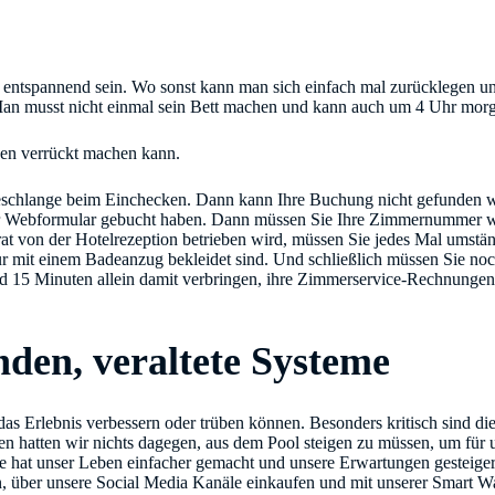
t entspannend sein. Wo sonst kann man sich einfach mal zurücklegen 
an musst nicht einmal sein Bett machen und kann auch um 4 Uhr morg
inen verrückt machen kann.
teschlange beim Einchecken. Dann kann Ihre Buchung nicht gefunden w
t per Webformular gebucht haben. Dann müssen Sie Ihre Zimmernummer 
at von der Hotelrezeption betrieben wird, müssen Sie jedes Mal umständ
r mit einem Badeanzug bekleidet sind. Und schließlich müssen Sie noc
d 15 Minuten allein damit verbringen, ihre Zimmerservice-Rechnungen
en, veraltete Systeme
das Erlebnis verbessern oder trüben können. Besonders kritisch sind d
ren hatten wir nichts dagegen, aus dem Pool steigen zu müssen, um für 
e hat unser Leben einfacher gemacht und unsere Erwartungen gesteiger
, über unsere Social Media Kanäle einkaufen und mit unserer Smart W