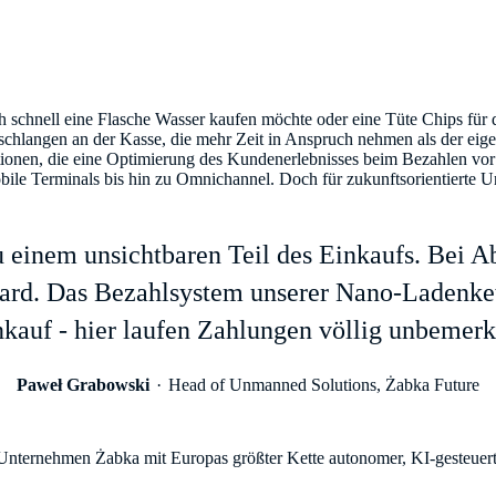
 schnell eine Flasche Wasser kaufen möchte oder eine Tüte Chips für
rteschlangen an der Kasse, die mehr Zeit in Anspruch nehmen als der eige
tionen, die eine Optimierung des Kundenerlebnisses beim Bezahlen vor
ile Terminals bis hin zu Omnichannel. Doch für zukunftsorientierte 
u einem unsichtbaren Teil des Einkaufs. Bei 
ndard. Das Bezahlsystem unserer Nano-Ladenkett
kauf - hier laufen Zahlungen völlig unbemerk
Paweł Grabowski
Head of Unmanned Solutions, Żabka Future
 Unternehmen Żabka mit Europas größter Kette autonomer, KI-gesteuert