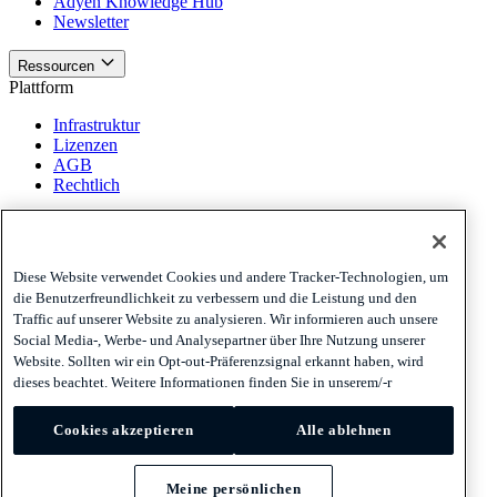
Adyen Knowledge Hub
Newsletter
Ressourcen
Plattform
Infrastruktur
Lizenzen
AGB
Rechtlich
Plattform
Richtlinien und Haftungsausschluss
Diese Website verwendet Cookies und andere Tracker-Technologien, um
Privacy
die Benutzerfreundlichkeit zu verbessern und die Leistung und den
Cookies
Traffic auf unserer Website zu analysieren. Wir informieren auch unsere
Disclaimer
Social Media-, Werbe- und Analysepartner über Ihre Nutzung unserer
Website. Sollten wir ein Opt-out-Präferenzsignal erkannt haben, wird
Richtlinien und Haftungsausschluss
dieses beachtet. Weitere Informationen finden Sie in unserem/-r
Abonnieren Sie unseren Newsletter
Abonnieren Sie unseren
Newsletter
Abonnieren Sie unseren Newsletter
Cookies akzeptieren
Alle ablehnen
Privacy
Cookies
Meine persönlichen
Disclaimer