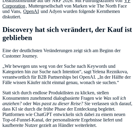
Diskussionsrunde auf der NRF 2026. Mit Führungskräften von
VF
Corporation
, Muttergesellschaft von Marken wie The North Face
und Vans,
OpenAI
und Adyen wurden folgende Kernthemen
diskutiert.
Discovery hat sich verändert, der Kauf ist
geblieben
Eine der deutlichsten Veränderungen zeigt sich am Beginn der
Customer Journey.
„Wir bewegen uns weg von der Suche nach Keywords und
Kategorien hin zur Suche nach Intention“, sagt Yelena Reznikova,
verantwortlich für B2B Partnerships bei OpenAI. „In der Hälfte der
Fälle wissen Käufer nicht einmal genau, wonach sie suchen.“
Statt sich durch endlose Produktlisten zu klicken, stellen
Konsumenten zunehmend dialogbasierte Fragen wie
Was soll ich
anziehen?
oder
Was passt zu dieser Reise?
Sie verlassen sich darauf,
dass KI sie durch die frühe Phase der Entdeckung begleitet.
Plattformen wie ChatGPT entwickeln sich dabei zu einem neuen
Top-of-Funnel-Kanal, der personalisierte Ergebnisse liefert und
kaufbereite Nutzer gezielt an Händler weiterleitet.