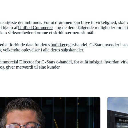
ens største denimbrands. For at drømmen kan blive til virkelighed, skal
d hjælp af
Unified Commerce
– og de deraf følgende muligheder for at 
 kan virksomheden komme et skridt nærmere sit mål.
 at forbinde data fra deres
butikker
og e-handel. G-Star anvender i ste
 velkendte oplevelser i alle deres salgskanaler.
mercial Director for G-Stars e-handel, for at få
indsigt
i, hvordan vir
g giver merværdi til sine kunder.