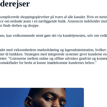
derejser
komplicerede shoppingoplevelser på tværs af alle kanaler. Hvis en turi
e om nedsatte jeans i en nærliggende butik. Annoncen indeholder muligh
an finde derhen og shoppe.
 jeans, kan vedkommende nemt gøre det via kundetjenesten, selv om ved
undet med virksomhedens markedsføring og lageradministration, hvilket s
mer til butikken. Strategien med integrerede systemer giver kunderne en
ætter: "Grænserne mellem online og offline udviskes gradvist og kommer t
 kontaktflader for bedst at kunne imødekomme kundernes behov."