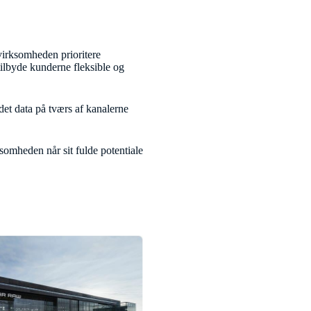
 virksomheden prioritere
tilbyde kunderne fleksible og
det data på tværs af kanalerne
ksomheden når sit fulde potentiale