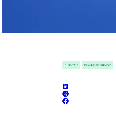
Kundecase
Betalingsperformance