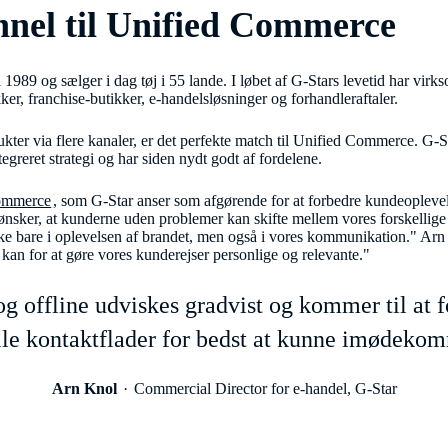
nel til Unified Commerce
i 1989 og sælger i dag tøj i 55 lande. I løbet af G-Stars levetid har vi
ker, franchise-butikker, e-handelsløsninger og forhandleraftaler.
kter via flere kanaler, er det perfekte match til Unified Commerce. G-S
greret strategi og har siden nydt godt af fordelene.
ommerce
, som G-Star anser som afgørende for at forbedre kundeoplevel
 ønsker, at kunderne uden problemer kan skifte mellem vores forskellige
ikke bare i oplevelsen af brandet, men også i vores kommunikation." Ar
i kan for at gøre vores kunderejser personlige og relevante."
 offline udviskes gradvist og kommer til at fo
alle kontaktflader for bedst at kunne imødeko
Arn Knol
Commercial Director for e-handel, G-Star