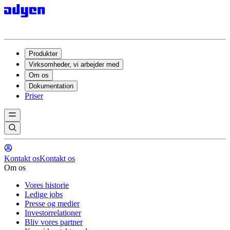
Produkter
Virksomheder, vi arbejder med
Om os
Dokumentation
Priser
Kontakt os
Kontakt os
Om os
Vores historie
Ledige jobs
Presse og medier
Investorrelationer
Bliv vores partner