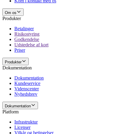
Kom i kontakt med os
Om os
Produkter
Betalinger
Risikostyring
Godkendelse
Udstedelse af kort
Priser
Produkter
Dokumentation
Dokumentation
Kundeservice
Videnscenter
Nyhedsbrev
Dokumentation
Platform
Infrastruktur
Licenser
Vilkår og betingelser