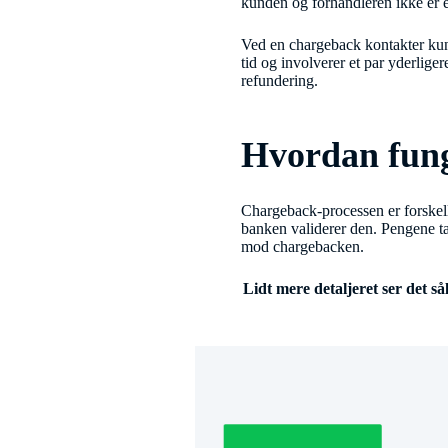
kunden og forhandleren ikke er
Ved en chargeback kontakter kun
tid og involverer et par yderlig
refundering.
Hvordan fung
Chargeback-processen er forske
banken validerer den. Pengene ta
mod chargebacken.
Lidt mere detaljeret ser det så