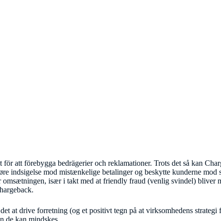
t för att förebygga bedrägerier och reklamationer. Trots det så kan Char
re indsigelse mod mistænkelige betalinger og beskytte kunderne mod 
omsætningen, især i takt med at friendly fraud (venlig svindel) bliver m
chargeback.
t at drive forretning (og et positivt tegn på at virksomhedens strategi fo
an de kan mindskes.