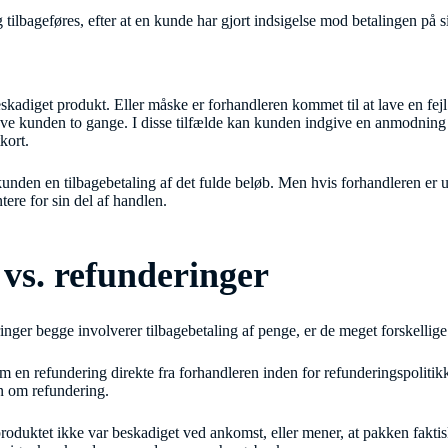
 tilbageføres, efter at en kunde har gjort indsigelse mod betalingen på s
adiget produkt. Eller måske er forhandleren kommet til at lave en fejl
æve kunden to gange. I disse tilfælde kan kunden indgive en anmodning
kort.
nden en tilbagebetaling af det fulde beløb. Men hvis forhandleren er 
ere for sin del af handlen.
vs. refunderinger
ger begge involverer tilbagebetaling af penge, er de meget forskellige
m en refundering direkte fra forhandleren inden for refunderingspolit
n om refundering.
oduktet ikke var beskadiget ved ankomst, eller mener, at pakken faktisk 