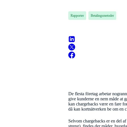
Rapporter
Betalingsmetoder
De flesta företag arbetar nogrann
give kunderne en nem måde at gø
kan chargebacks være en fare for 
då kan kortnätverken be om en 
Selvom chargebacks er en del af de
streng), findes der måder, hvord