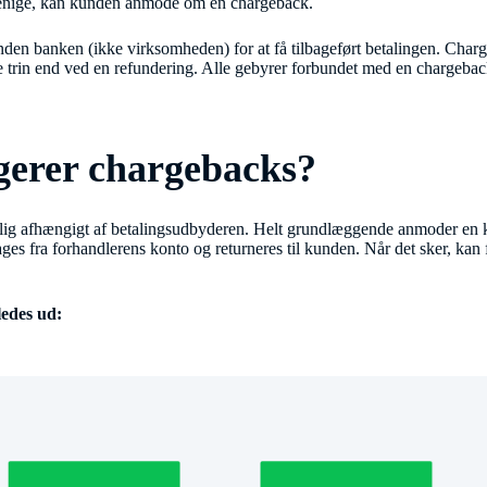
 enige, kan kunden anmode om en chargeback.
den banken (ikke virksomheden) for at få tilbageført betalingen. Char
ere trin end ved en refundering. Alle gebyrer forbundet med en chargebac
erer chargebacks?
llig afhængigt af betalingsudbyderen. Helt grundlæggende anmoder en
ges fra forhandlerens konto og returneres til kunden. Når det sker, kan
ledes ud: