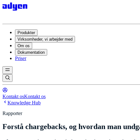
Produkter
Virksomheder, vi arbejder med
Om os
Dokumentation
Priser
Kontakt os
Kontakt os
Knowledge Hub
Rapporter
Forstå chargebacks, og hvordan man und