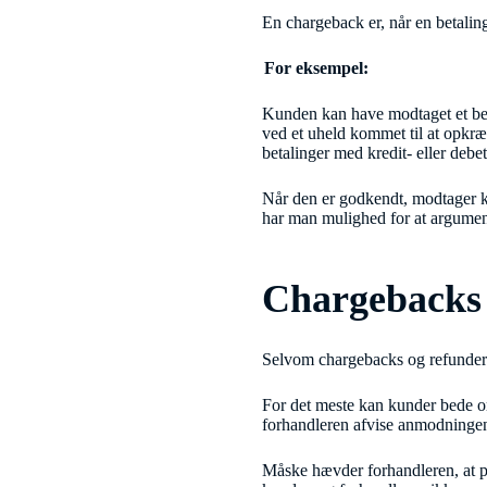
En chargeback er, når en betaling
For eksempel:
Kunden kan have modtaget et besk
ved et uheld kommet til at opkr
betalinger med kredit- eller debet
Når den er godkendt, modtager ku
har man mulighed for at argument
Chargebacks 
Selvom chargebacks og refunderin
For det meste kan kunder bede o
forhandleren afvise anmodninge
Måske hævder forhandleren, at pr