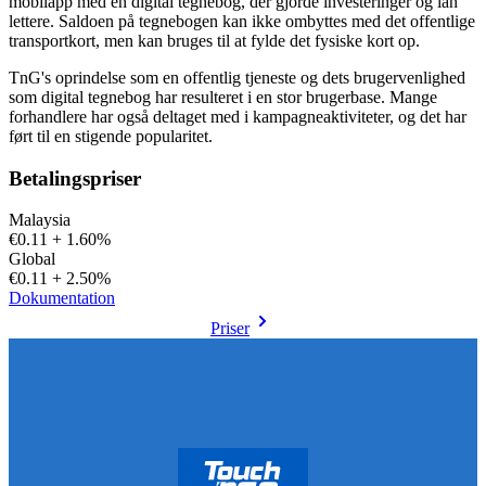
mobilapp med en digital tegnebog, der gjorde investeringer og lån
lettere. Saldoen på tegnebogen kan ikke ombyttes med det offentlige
transportkort, men kan bruges til at fylde det fysiske kort op.
TnG's oprindelse som en offentlig tjeneste og dets brugervenlighed
som digital tegnebog har resulteret i en stor brugerbase. Mange
forhandlere har også deltaget med i kampagneaktiviteter, og det har
ført til en stigende popularitet.
Betalingspriser
Malaysia
€0.11 + 1.60%
Global
€0.11 + 2.50%
Dokumentation
Priser