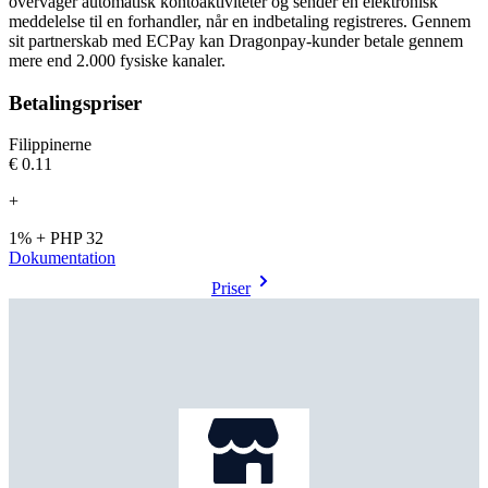
overvåger automatisk kontoaktiviteter og sender en elektronisk
meddelelse til en forhandler, når en indbetaling registreres. Gennem
sit partnerskab med ECPay kan Dragonpay-kunder betale gennem
mere end 2.000 fysiske kanaler.
Betalingspriser
Filippinerne
€0.11
+
1% + PHP 32
Dokumentation
Priser