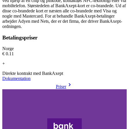
ved hjælp af en chip og pinkode, kontaktløs NFC-teknologi eller via
mobiltelefon. Størstedelen af BankAxept-kort er co-brandede. Ud af
disse co-brandede kort er næsten alle co-brandede med Visa og
nogle med Mastercard. For at behandle BankAxept-betalinger
arbejder Adyen med Nets, der er det firma, der driver BankAxept-
ordningen.
Betalingspriser
Norge
€0.11
+
Direkte kontrakt med BankAxept
Dokumentation
Priser