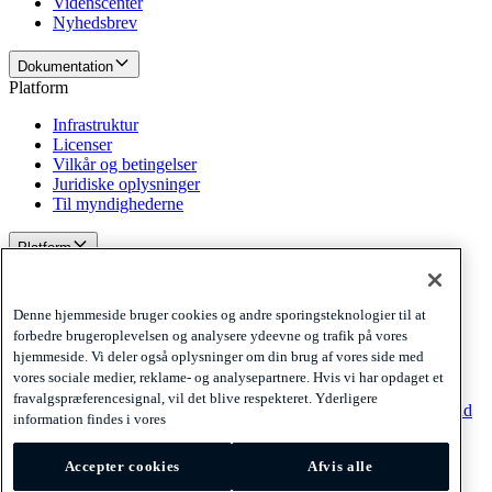
Videnscenter
Nyhedsbrev
Dokumentation
Platform
Infrastruktur
Licenser
Vilkår og betingelser
Juridiske oplysninger
Til myndighederne
Platform
Politikker og ansvarsfraskrivelse
Privacy
Denne hjemmeside bruger cookies og andre sporingsteknologier til at
Cookies
forbedre brugeroplevelsen og analysere ydeevne og trafik på vores
Disclaimer
hjemmeside. Vi deler også oplysninger om din brug af vores side med
vores sociale medier, reklame- og analysepartnere. Hvis vi har opdaget et
Politikker og ansvarsfraskrivelse
fravalgspræferencesignal, vil det blive respekteret. Yderligere
Tilmeld dig vores nyhedsbrev
Tilmeld dig vores nyhedsbrev
Tilmeld
information findes i vores
dig vores nyhedsbrev
Accepter cookies
Afvis alle
Privacy
Cookies