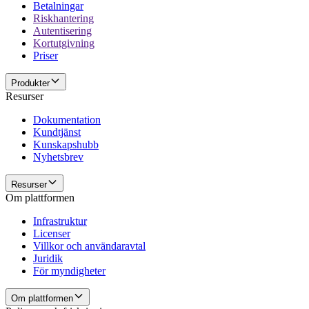
Betalningar
Riskhantering
Autentisering
Kortutgivning
Priser
Produkter
Resurser
Dokumentation
Kundtjänst
Kunskapshubb
Nyhetsbrev
Resurser
Om plattformen
Infrastruktur
Licenser
Villkor och användaravtal
Juridik
För myndigheter
Om plattformen