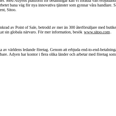
naler. Med Adyens plattform för betalningar kan vi förädla vårt erbjudan
tet bana väg för nya innovativa tjänster som gynnar våra handlare. Sam
nt, Sitoo.
krad av Point of Sale, betrodd av mer än 300 återförsäljare med butik
at sin globala närvaro. För mer information, besök
www.sitoo.com
världens ledande företag. Genom att erbjuda end-to-end-betalningar, 
abbare. Adyen har kontor i flera olika länder och arbetar med företag 