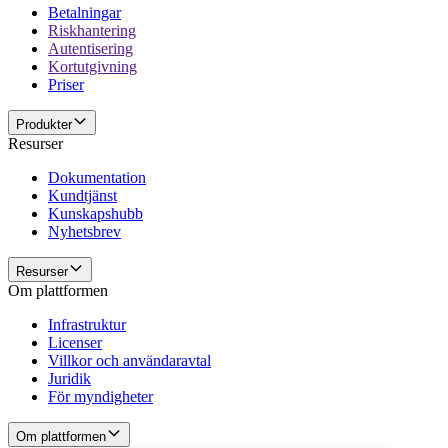
Betalningar
Riskhantering
Autentisering
Kortutgivning
Priser
Produkter
Resurser
Dokumentation
Kundtjänst
Kunskapshubb
Nyhetsbrev
Resurser
Om plattformen
Infrastruktur
Licenser
Villkor och användaravtal
Juridik
För myndigheter
Om plattformen