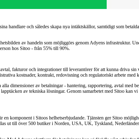
ina handlare och således skapa nya intäktskällor, samtidigt som betaldata
lhetsbilden av handeln som möjliggörs genom Adyens infrastruktur. Under
 avtal, fakturor och integrationer till leverantörer för att kunna driva 
trativa kostnader, kontrakt, redovisning och regulatoriskt arbete med ko
alla dimensioner av betalningar - hantering, rapportering, avtal med bet
 lapptäcken av tekniska lösningar. Genom samarbetet med Sitoo kan vi 
ir en komponent i Sitoos helhetserbjudande. Tjänsten ger Sitoo möjlighe
llas ut till över 500 butiker i Norden, USA, UK, Tyskland, Nederlände