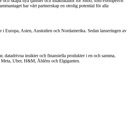
de och skapa nya tjänster och intäktskällor för Sitoo, som exempelvis
mantaget har vårt partnerskap en otrolig potential för alla
er i Europa, Asien, Australien och Nordamerika. Sedan lanseringen av
datadrivna insikter och finansiella produkter i en och samma,
som Meta, Uber, H&M, Åhléns och Elgiganten.