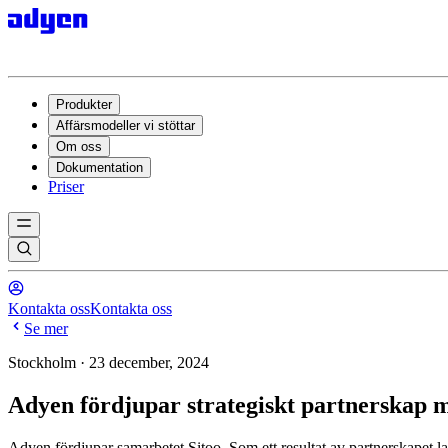
Produkter
Affärsmodeller vi stöttar
Om oss
Dokumentation
Priser
Kontakta oss
Kontakta oss
Se mer
Stockholm · 23 december, 2024
Adyen fördjupar strategiskt partnerskap m
Adyen fördjupar samarbetet Sitoo. Som ett resultat av partnerskapet l