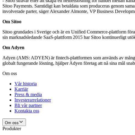
- Sitoo strävar efter att skapa en helhetslösning för handel mellan ka
Sitoo Payments. Samtidigt kan betaldata som produceras genom samarbe
involverade parter, säger Alexander Almonte, VP Business Developme
Om Sitoo
Sitoo grundades i Sverige och är en Unified Commerce-plattform föran
sin marknadsledande SaaS-plattform 2015 har Sitoo kontinuerligt utök
Om Adyen
Adyen (AMS: ADYEN) är fintech-plattformen som används av många av 
globalt fungerande lösning, hjälper Adyen företag att nå sina mål sn
Om oss
Vår historia
Karriär
Press & media
Investerarrelationer
Bli vår partner
Kontakta oss
Om oss
Produkter