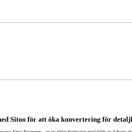
ed Sitoo för att öka konvertering för detal
anseras Sitoo Payments - en ny tjänst framtagen med hjälp av Adyens pl