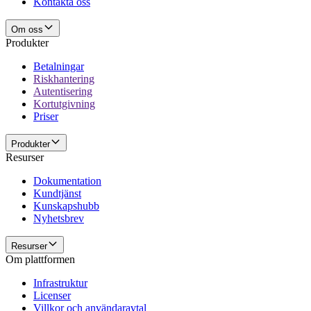
Kontakta oss
Om oss
Produkter
Betalningar
Riskhantering
Autentisering
Kortutgivning
Priser
Produkter
Resurser
Dokumentation
Kundtjänst
Kunskapshubb
Nyhetsbrev
Resurser
Om plattformen
Infrastruktur
Licenser
Villkor och användaravtal