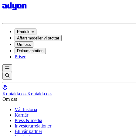
Produkter
Affärsmodeller vi stöttar
Om oss
Dokumentation
Priser
Kontakta oss
Kontakta oss
Om oss
Vår historia
Karriär
Press & media
Investerarrelationer
Bli vår partner