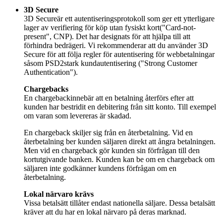
3D Secureär ett autentiseringsprotokoll som ger ett ytterligare
lager av verifiering för köp utan fysiskt kort("Card-not-
present", CNP). Det har designats för att hjälpa till att
förhindra bedrägeri. Vi rekommenderar att du använder 3D
Secure för att följa regler för autentisering för webbetalningar
såsom PSD2stark kundautentisering ("Strong Customer
Authentication").
En chargebackinnebär att en betalning återförs efter att
kunden har bestridit en debitering från sitt konto. Till exempel
om varan som levereras är skadad.
En chargeback skiljer sig från en återbetalning. Vid en
återbetalning ber kunden säljaren direkt att ångra betalningen.
Men vid en chargeback gör kunden sin förfrågan till den
kortutgivande banken. Kunden kan be om en chargeback om
säljaren inte godkänner kundens förfrågan om en
återbetalning.
Vissa betalsätt tillåter endast nationella säljare. Dessa betalsätt
kräver att du har en lokal närvaro på deras marknad.