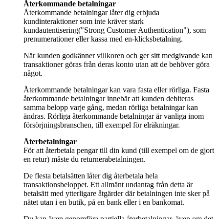
Återkommande betalningar låter dig erbjuda
kundinteraktioner som inte kräver stark
kundautentisering("Strong Customer Authentication"), som
prenumerationer eller kassa med en-klicksbetalning.
När kunden godkänner villkoren och ger sitt medgivande kan
transaktioner göras från deras konto utan att de behöver göra
något.
Återkommande betalningar kan vara fasta eller rörliga. Fasta
återkommande betalningar innebär att kunden debiteras
samma belopp varje gång, medan rörliga betalningar kan
ändras. Rörliga återkommande betalningar är vanliga inom
försörjningsbranschen, till exempel för elräkningar.
För att återbetala pengar till din kund (till exempel om de gjort
en retur) måste du returnerabetalningen.
De flesta betalsätten låter dig återbetala hela
transaktionsbeloppet. Ett allmänt undantag från detta är
betalsätt med ytterligare åtgärder där betalningen inte sker på
nätet utan i en butik, på en bank eller i en bankomat.
Du kan även genomföra partiella återbetalningar, även om det