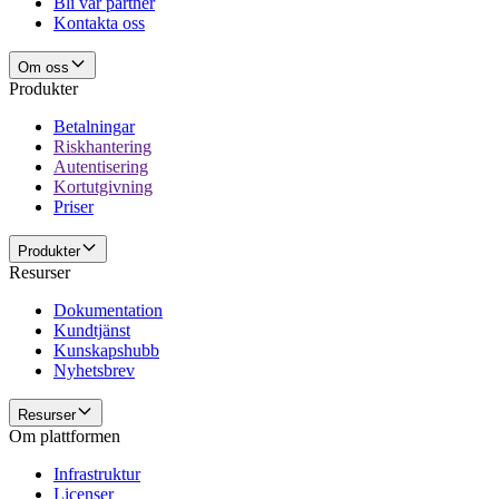
Bli vår partner
Kontakta oss
Om oss
Produkter
Betalningar
Riskhantering
Autentisering
Kortutgivning
Priser
Produkter
Resurser
Dokumentation
Kundtjänst
Kunskapshubb
Nyhetsbrev
Resurser
Om plattformen
Infrastruktur
Licenser