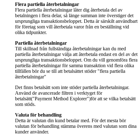
Flera partiella återbetalningar låter dig återbetala del av
betalningen i flera delar, så länge summan inte överstiger det
ursprungliga transaktionsbeloppet. Detta är särskilt användbart
för företag som vill återbetala varor från en beställning vid
olika tidpunkter.
Till skillnad från fullständiga återbetalningar kan du med
partiella återbetalningar välja att återbetala endast en del av det
ursprungliga transaktionsbeloppet. Om du vill genomföra flera
partiella återbetalningar för samma transaktion vid flera olika
tillfällen bör du se till att betalsättet stöder "flera partiella
återbetalningar"
Det finns betalsätt som inte stöder partiella återbetalningar.
Använd de avancerade filtren i verktyget för
betalsätt("Payment Method Explorer")för att se vilka betalsätt
som stöds.
Detta är valutan din kund betalar med. För det mesta bör
valutan för behandling stämma överens med valutan som dina
kunder använder.