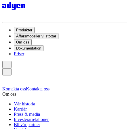
Produkter
Affärsmodeller vi stöttar
Om oss
Dokumentation
Priser
Kontakta oss
Kontakta oss
Om oss
Vår historia
Karriär
Press & media
Investerarrelationer
Bli vår partner