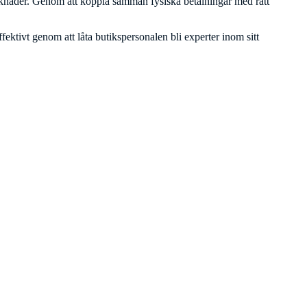
arknader. Genom att koppla samman fysiska betalningar med rätt
fektivt genom att låta butikspersonalen bli experter inom sitt