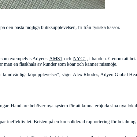
apa den bästa möjliga butiksupplevelsen, fri från fysiska kassor.
er, som exempelvis Adyens
AMS1
och
NYC1
, i handen. Genom att betal
ker man en flaskhals av kunder som köar och känner missnöje.
och kundvänliga köpupplevelser", säger Alex Rhodes, Adyen Global Head o
gar. Handlare behöver nya system för att kunna erbjuda sina nya lokala 
apar ineffektivitet. Bristen på en konsoliderad rapportering för betalning