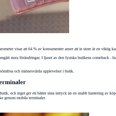
lbarometer visar att 64 % av konsumenter anser att in store är en viktig
omgått stora förändringar. I ljuset av den fysiska butikens comeback - 
 sömlösa och minnesvärda upplevelser i butik.
terminaler
tik, och inget ger ett bättre sista intryck än en snabb hantering av köpe
ske genom mobila terminaler.