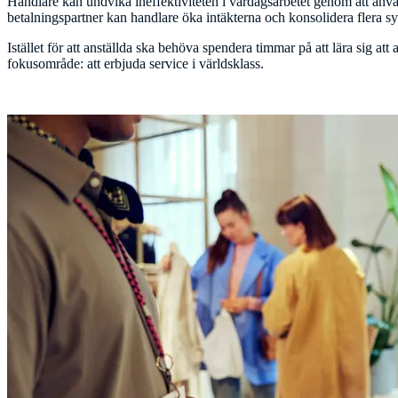
Handlare kan undvika ineffektiviteten i vardagsarbetet genom att anv
betalningspartner kan handlare öka intäkterna och konsolidera flera s
Istället för att anställda ska behöva spendera timmar på att lära sig a
fokusområde: att erbjuda service i världsklass.