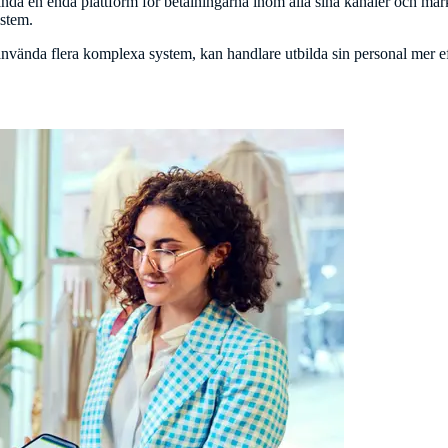
ända en enda plattform för betalningarna inom alla sina kanaler och m
ystem.
tt använda flera komplexa system, kan handlare utbilda sin personal mer ef