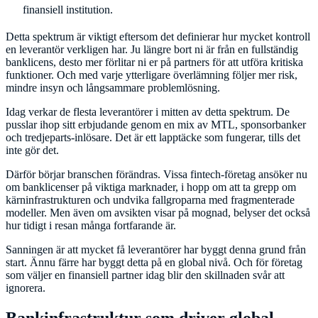
finansiell institution.
Detta spektrum är viktigt eftersom det definierar hur mycket kontroll
en leverantör verkligen har. Ju längre bort ni är från en fullständig
banklicens, desto mer förlitar ni er på partners för att utföra kritiska
funktioner. Och med varje ytterligare överlämning följer mer risk,
mindre insyn och långsammare problemlösning.
Idag verkar de flesta leverantörer i mitten av detta spektrum. De
pusslar ihop sitt erbjudande genom en mix av MTL, sponsorbanker
och tredjeparts-inlösare. Det är ett lapptäcke som fungerar, tills det
inte gör det.
Därför börjar branschen förändras. Vissa fintech-företag ansöker nu
om banklicenser på viktiga marknader, i hopp om att ta grepp om
kärninfrastrukturen och undvika fallgroparna med fragmenterade
modeller. Men även om avsikten visar på mognad, belyser det också
hur tidigt i resan många fortfarande är.
Sanningen är att mycket få leverantörer har byggt denna grund från
start. Ännu färre har byggt detta på en global nivå. Och för företag
som väljer en finansiell partner idag blir den skillnaden svår att
ignorera.
Bankinfrastruktur som driver global