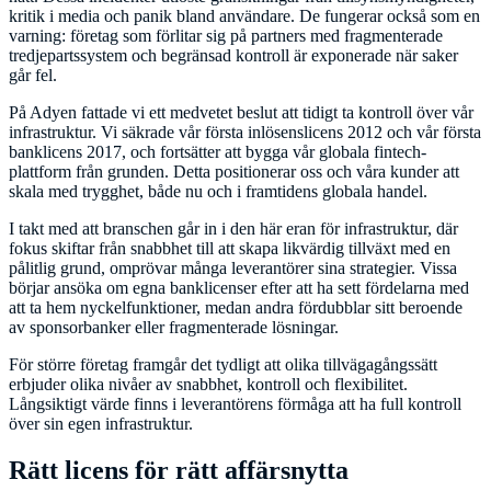
kritik i media och panik bland användare. De fungerar också som en
varning: företag som förlitar sig på partners med fragmenterade
tredjepartssystem och begränsad kontroll är exponerade när saker
går fel.
På Adyen fattade vi ett medvetet beslut att tidigt ta kontroll över vår
infrastruktur. Vi säkrade vår första inlösenslicens 2012 och vår första
banklicens 2017, och fortsätter att bygga vår globala fintech-
plattform från grunden. Detta positionerar oss och våra kunder att
skala med trygghet, både nu och i framtidens globala handel.
I takt med att branschen går in i den här eran för infrastruktur, där
fokus skiftar från snabbhet till att skapa likvärdig tillväxt med en
pålitlig grund, omprövar många leverantörer sina strategier. Vissa
börjar ansöka om egna banklicenser efter att ha sett fördelarna med
att ta hem nyckelfunktioner, medan andra fördubblar sitt beroende
av sponsorbanker eller fragmenterade lösningar.
För större företag framgår det tydligt att olika tillvägagångssätt
erbjuder olika nivåer av snabbhet, kontroll och flexibilitet.
Långsiktigt värde finns i leverantörens förmåga att ha full kontroll
över sin egen infrastruktur.
Rätt licens för rätt affärsnytta