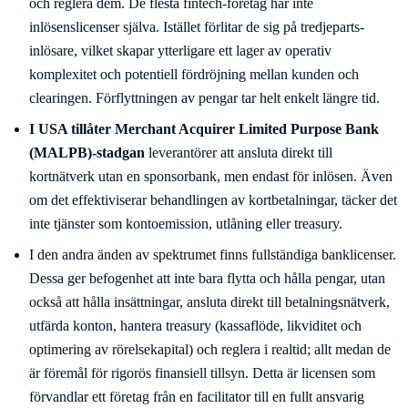
och reglera dem. De flesta fintech-företag har inte
inlösenslicenser själva. Istället förlitar de sig på tredjeparts-
inlösare, vilket skapar ytterligare ett lager av operativ
komplexitet och potentiell fördröjning mellan kunden och
clearingen. Förflyttningen av pengar tar helt enkelt längre tid.
I USA tillåter Merchant Acquirer Limited Purpose Bank
(MALPB)-stadgan
leverantörer att ansluta direkt till
kortnätverk utan en sponsorbank, men endast för inlösen. Även
om det effektiviserar behandlingen av kortbetalningar, täcker det
inte tjänster som kontoemission, utlåning eller treasury.
I den andra änden av spektrumet finns fullständiga banklicenser.
Dessa ger befogenhet att inte bara flytta och hålla pengar, utan
också att hålla insättningar, ansluta direkt till betalningsnätverk,
utfärda konton, hantera treasury (kassaflöde, likviditet och
optimering av rörelsekapital) och reglera i realtid; allt medan de
är föremål för rigorös finansiell tillsyn. Detta är licensen som
förvandlar ett företag från en facilitator till en fullt ansvarig