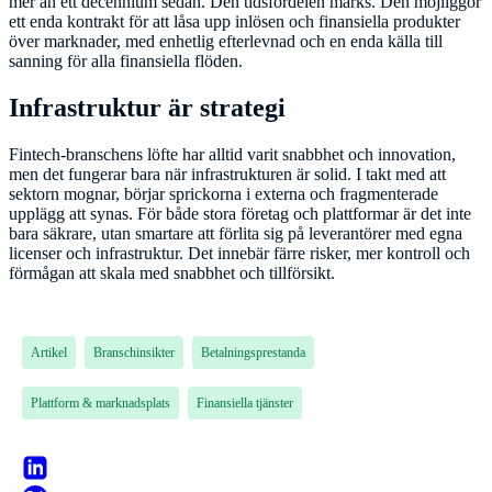
mer än ett decennium sedan. Den tidsfördelen märks. Den möjliggör
ett enda kontrakt för att låsa upp inlösen och finansiella produkter
över marknader, med enhetlig efterlevnad och en enda källa till
sanning för alla finansiella flöden.
Infrastruktur är strategi
Fintech-branschens löfte har alltid varit snabbhet och innovation,
men det fungerar bara när infrastrukturen är solid. I takt med att
sektorn mognar, börjar sprickorna i externa och fragmenterade
upplägg att synas. För både stora företag och plattformar är det inte
bara säkrare, utan smartare att förlita sig på leverantörer med egna
licenser och infrastruktur. Det innebär färre risker, mer kontroll och
förmågan att skala med snabbhet och tillförsikt.
Artikel
Branschinsikter
Betalningsprestanda
Plattform & marknadsplats
Finansiella tjänster