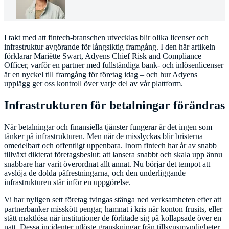
I takt med att fintech-branschen utvecklas blir olika licenser och
infrastruktur avgörande för långsiktig framgång. I den här artikeln
förklarar Mariëtte Swart, Adyens Chief Risk and Compliance
Officer, varför en partner med fullständiga bank- och inlösenlicenser
är en nyckel till framgång för företag idag – och hur Adyens
upplägg ger oss kontroll över varje del av vår plattform.
Infrastrukturen för betalningar förändras
När betalningar och finansiella tjänster fungerar är det ingen som
tänker på infrastrukturen. Men när de misslyckas blir bristerna
omedelbart och offentligt uppenbara. Inom fintech har år av snabb
tillväxt dikterat företagsbeslut: att lansera snabbt och skala upp ännu
snabbare har varit överordnat allt annat. Nu börjar det tempot att
avslöja de dolda påfrestningarna, och den underliggande
infrastrukturen står inför en uppgörelse.
Vi har nyligen sett företag tvingas stänga ned verksamheten efter att
partnerbanker misskött pengar, hamnat i kris när konton frusits, eller
stått maktlösa när institutioner de förlitade sig på kollapsade över en
natt. Dessa incidenter utlöste granskningar från tillsynsmyndigheter,