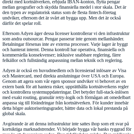
direkt med kortnätverken, erbjuda IBAN-konton, flytta pengar
mellan geografier och skydda finansiella medel i stor skala. Det är
den typen av regulatorisk status som de flesta fintech-företag
undviker, eftersom det är svårt att bygga upp. Men det är också
därför det spelar roll.
Eftersom Adyen äger dessa licenser kontrollerar vi den infrastruktur
som andra outsourcar. Pengar passerar inte genom mellanhänder.
Betalningar försenas inte av externa processer. Varje lager är byggt
och hanterat internt. Denna kontroll har operativa, finansiella och
kommersiella konsekvenser; inklusive snabbare reglering, färre
felkällor och fullständig anpassning mellan teknik och reglering.
Adyen är också en huvudmedlem och licensierad inlösare av Visa
och Mastercard, med direkta anslutningar över USA och Europa.
Genom att agera som vår egen sponsor undviker vi behovet av en
extern bank för att hantera risker, upprätthålla kortnätverkens regler
och kontrollera systemuppdateringar. Det betyder full-stack-inlösen
med exakt routing, granulär retry-logik och förmågan att omedelbart
anpassa sig till förändringar från kortnätverken. För kunder innebär
detta högre auktoriseringsgrader, bättre data och lokal prestanda på
global skala.
Avgörande är att denna infrastruktur inte sattes ihop som ett svar på
kortsiktiga marknadstrender. Vi började bygga vår banks ryggrad för