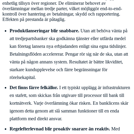
enhetlig tillsyn över regioner. De eliminerar behovet av
överlämningar mellan tredje parter, vilket möjliggör end-to-end-
kontroll över hantering av betalningar, skydd och rapportering.
Effekten på prestanda är påtaglig.
Produktlanseringar blir snabbare.
Utan att behöva vänta på
att tredjepartsbanker ska godkänna tjänster eller utfärda medel
kan företag lansera nya erbjudanden enligt sina egna tidslinjer.
Betalningsflöden accelererar. Pengar rör sig när de ska, utan att
vänta på någon annans system. Resultatet är bättre likviditet,
starkare kundupplevelse och färre begränsningar för
rörelsekapital.
Det finns färre felkällor.
I ett typiskt upplägg är infrastrukturen
en stafett, som skickas från utgivare till processor till bank till
kortnätverk. Varje överlämning ökar risken. En banklicens skär
igenom detta genom att slå samman funktioner till en enda
plattform med direkt ansvar.
Regelefterlevnad blir proaktiv snarare än reaktiv.
Med