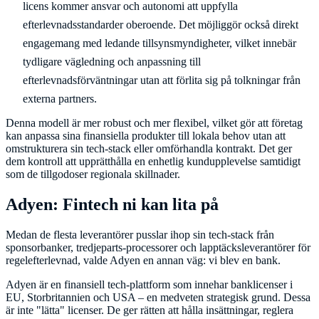
licens kommer ansvar och autonomi att uppfylla
efterlevnadsstandarder oberoende. Det möjliggör också direkt
engagemang med ledande tillsynsmyndigheter, vilket innebär
tydligare vägledning och anpassning till
efterlevnadsförväntningar utan att förlita sig på tolkningar från
externa partners.
Denna modell är mer robust och mer flexibel, vilket gör att företag
kan anpassa sina finansiella produkter till lokala behov utan att
omstrukturera sin tech-stack eller omförhandla kontrakt. Det ger
dem kontroll att upprätthålla en enhetlig kundupplevelse samtidigt
som de tillgodoser regionala skillnader.
Adyen: Fintech ni kan lita på
Medan de flesta leverantörer pusslar ihop sin tech-stack från
sponsorbanker, tredjeparts-processorer och lapptäcksleverantörer för
regelefterlevnad, valde Adyen en annan väg: vi blev en bank.
Adyen är en finansiell tech-plattform som innehar banklicenser i
EU, Storbritannien och USA – en medveten strategisk grund. Dessa
är inte "lätta" licenser. De ger rätten att hålla insättningar, reglera