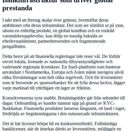
prestanda
I takt med att företag skalar över gränser, överträffar deras
ambitioner ofta deras infrastruktur. Det som ser sömlöst ut på ytan,
såsom en enhetlig produkt, en global kundbas och en enskild
varumärkesupplevelse, kan dölja en trasslig baksida av
efterlevnadsbrister, partnerberoenden och fragmenterade
pengaflöden.
Detta beror på att finansiella regleringar inte reser väl. De förblir
envist lokala, formade av nationella tillsynsmyndigheter och
varierande regionala licenskrav. En SaaS-plattform som hanterar
användare i Nordamerika, Europa och Asien måste navigera såväl
olika förväntningar som helt olika regelverk. Och för leverantörer
som är beroende av sponsorbanker för att fylla dessa luckor, lägger
varje marknad till ytterligare ett lager av friktion.
Konsekvenserna syns snabbt. Betalningstider går från sekunder till
dagar. Onboarding av kunder stannar upp på grund av KYC-
flaskhalsar. Finansiella produkter lanseras långsamt, ett land i taget,
fördröjda av begränsningarna i den outsourcade infrastrukturen.
Det är här licenser börjar bli en konkurrensfördel. Fullständiga
banklicenser, när de innehas direkt av leverantören, möjliggör en