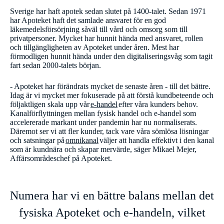
Sverige har haft apotek sedan slutet på 1400-talet. Sedan 1971
har Apoteket haft det samlade ansvaret för en god
läkemedelsförsörjning såväl till vård och omsorg som till
privatpersoner. Mycket har hunnit hända med ansvaret, rollen
och tillgängligheten av Apoteket under åren. Mest har
förmodligen hunnit hända under den digitaliseringsvåg som tagit
fart sedan 2000-talets början.
- Apoteket har förändrats mycket de senaste åren - till det bättre.
Idag är vi mycket mer fokuserade på att förstå kundbeteende och
följaktligen skala upp vår
e-handel
efter våra kunders behov.
Kanalförflyttningen mellan fysisk handel och e-handel som
accelererade markant under pandemin har nu normaliserats.
Däremot ser vi att fler kunder, tack vare våra sömlösa lösningar
och satsningar på
omnikanal
väljer att handla effektivt i den kanal
som är kundnära och skapar mervärde, säger Mikael Mejer,
Affärsområdeschef på Apoteket.
Numera har vi en bättre balans mellan det
fysiska Apoteket och e-handeln, vilket