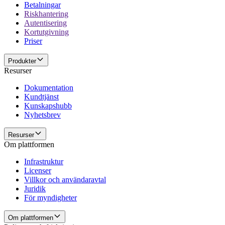
Betalningar
Riskhantering
Autentisering
Kortutgivning
Priser
Produkter
Resurser
Dokumentation
Kundtjänst
Kunskapshubb
Nyhetsbrev
Resurser
Om plattformen
Infrastruktur
Licenser
Villkor och användaravtal
Juridik
För myndigheter
Om plattformen