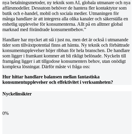
nya betalningsmetoder, ny teknik som AI, globala utmanare och nya
affärsmodeller. Dessutom behöver de hantera fler kontaktytor som
butik och e-handel, mobil och sociala medier. Utmaningen för
många handlare är att integrera alla olika kanaler och säkerställa en
enhetlig upplevelse för konsumenterna. Allt på en alltmer global
marknad med förändrade konsumentbehov.”
Handlare har mycket att stå i just nu, men det är också i utmanande
tider som tillväxtpotential finns att hämta. Ny teknik och förbättrade
konsumentupplevelser höjer ribban för hela branschen. De handlare
som ligger i framkant kommer att bli rikligt belönade. Nyckeln till
framgång ligger i att tillgodose konsumenters behov, utan onödigt
komplexa lösningar. Därför måste vi fråga oss:
Hur hittar handlare balansen mellan fantastiska
konsumentupplevelser och effektivitet i verksamheten?
Nyckelinsikter
0
%