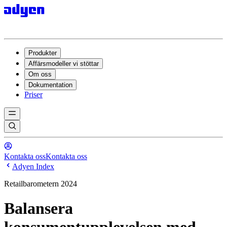
Produkter
Affärsmodeller vi stöttar
Om oss
Dokumentation
Priser
Kontakta oss
Kontakta oss
Adyen Index
Retailbarometern 2024
Balansera