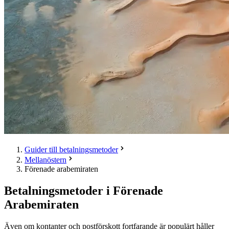
Guider till betalningsmetoder
Mellanöstern
Förenade arabemiraten
Betalningsmetoder i Förenade
Arabemiraten
Även om kontanter och postförskott fortfarande är populärt håller