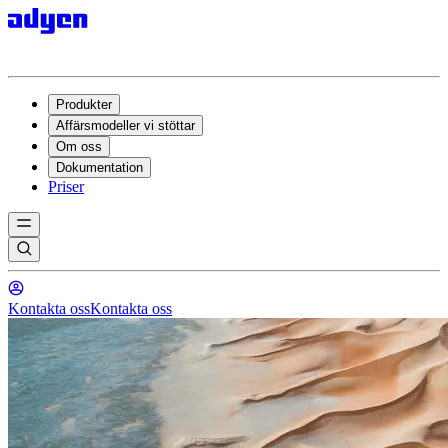
Produkter
Affärsmodeller vi stöttar
Om oss
Dokumentation
Priser
Kontakta oss
Kontakta oss