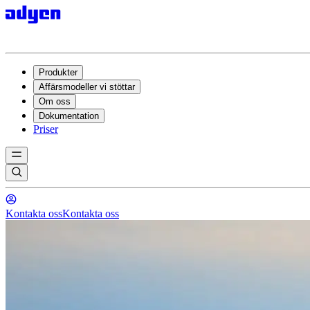
Produkter
Affärsmodeller vi stöttar
Om oss
Dokumentation
Priser
Kontakta oss
Kontakta oss