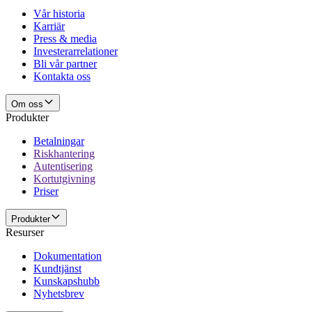
Vår historia
Karriär
Press & media
Investerarrelationer
Bli vår partner
Kontakta oss
Om oss
Produkter
Betalningar
Riskhantering
Autentisering
Kortutgivning
Priser
Produkter
Resurser
Dokumentation
Kundtjänst
Kunskapshubb
Nyhetsbrev