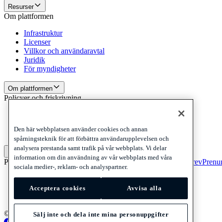
Resurser
Om plattformen
Infrastruktur
Licenser
Villkor och användaravtal
Juridik
För myndigheter
Om plattformen
Policyer och friskrivning
Privacy
Cookies
Den här webbplatsen använder cookies och annan
Disclaimer
spårningsteknik för att förbättra användarupplevelsen och
analysera prestanda samt trafik på vår webbplats. Vi delar
Policyer och friskrivning
information om din användning av vår webbplats med våra
Prenumerera på vårt nyhetsbrev
Prenumerera på vårt nyhetsbrev
Prenum
sociala medier-, reklam- och analyspartner.
Privacy
Cookies
Acceptera cookies
Avvisa alla
Disclaimer
© 2026 Adyen
Sälj inte och dela inte mina personuppgifter