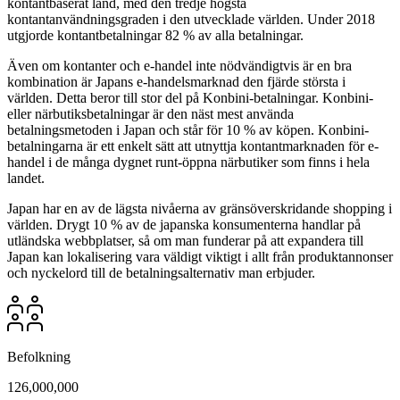
kontantbaserat land, med den tredje högsta
kontantanvändningsgraden i den utvecklade världen. Under 2018
utgjorde kontantbetalningar 82 % av alla betalningar.
Även om kontanter och e-handel inte nödvändigtvis är en bra
kombination är Japans e-handelsmarknad den fjärde största i
världen. Detta beror till stor del på Konbini-betalningar. Konbini-
eller närbutiksbetalningar är den näst mest använda
betalningsmetoden i Japan och står för 10 % av köpen. Konbini-
betalningarna är ett enkelt sätt att utnyttja kontantmarknaden för e-
handel i de många dygnet runt-öppna närbutiker som finns i hela
landet.
Japan har en av de lägsta nivåerna av gränsöverskridande shopping i
världen. Drygt 10 % av de japanska konsumenterna handlar på
utländska webbplatser, så om man funderar på att expandera till
Japan kan lokalisering vara väldigt viktigt i allt från produktannonser
och nyckelord till de betalningsalternativ man erbjuder.
Befolkning
126,000,000