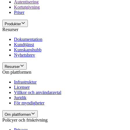
Autentisering
Kortutgivning
Priser
Produkter
Resurser
Dokumentation
Kundtjänst
Kunskapshubb
Nyhetsbrev
Resurser
Om plattformen
Infrastruktur
Licenser
Villkor och användaravtal
Juridik
För myndigheter
Om plattformen
Policyer och friskrivning
Privacy