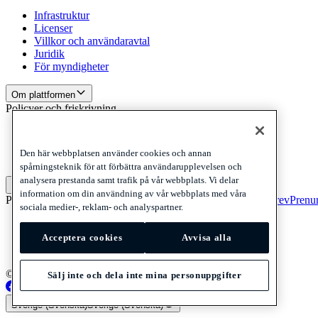
Infrastruktur
Licenser
Villkor och användaravtal
Juridik
För myndigheter
Om plattformen
Policyer och friskrivning
Privacy
Cookies
Den här webbplatsen använder cookies och annan
Disclaimer
spårningsteknik för att förbättra användarupplevelsen och
analysera prestanda samt trafik på vår webbplats. Vi delar
Policyer och friskrivning
information om din användning av vår webbplats med våra
Prenumerera på vårt nyhetsbrev
Prenumerera på vårt nyhetsbrev
Prenum
sociala medier-, reklam- och analyspartner.
Privacy
Cookies
Acceptera cookies
Avvisa alla
Disclaimer
© 2026 Adyen
Sälj inte och dela inte mina personuppgifter
Sverige (Svenska)
Sverige (Svenska)