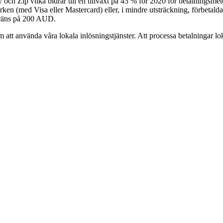
 och Zip vilka bidrar till en tillväxt på 43 % för 2020 för betalningsme
en (med Visa eller Mastercard) eller, i mindre utsträckning, förbetald
-gräns på 200 AUD.
att använda våra lokala inlösningstjänster. Att processa betalningar loka