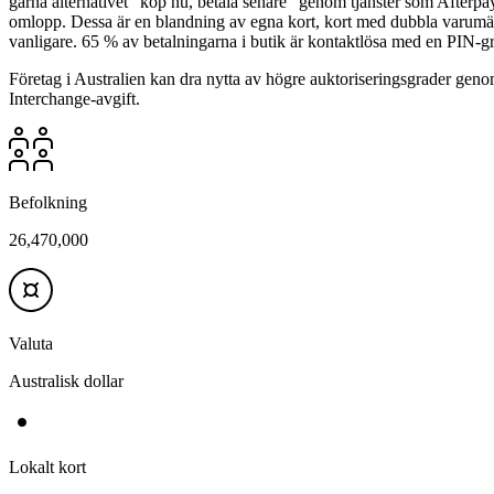
gärna alternativet ”köp nu, betala senare” genom tjänster som Afterpay
omlopp. Dessa är en blandning av egna kort, kort med dubbla varumärk
vanligare. 65 % av betalningarna i butik är kontaktlösa med en PIN
Företag i Australien kan dra nytta av högre auktoriseringsgrader genom 
Interchange-avgift.
Befolkning
26,470,000
Valuta
Australisk dollar
Lokalt kort