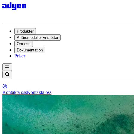
Produkter
Affärsmodeller vi stöttar
Om oss
Dokumentation
Priser
Kontakta oss
Kontakta oss