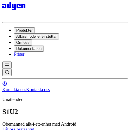
Produkter
Affärsmodeller vi stöttar
Om oss
Dokumentation
Priser
Kontakta oss
Kontakta oss
Unattended
S1U2
Obemannad allt-i-ett-enhet med Android
Låt oss pratas vid