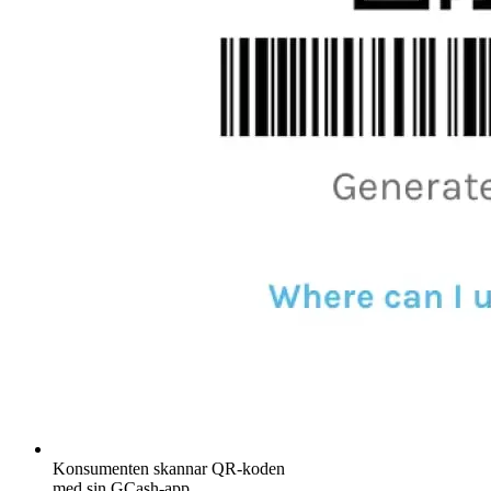
Konsumenten skannar QR-koden
med sin GCash-app