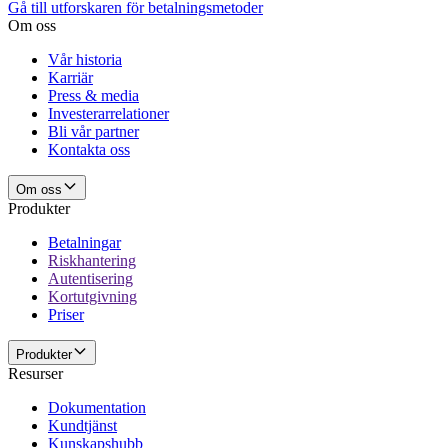
Gå till utforskaren för betalningsmetoder
Om oss
Vår historia
Karriär
Press & media
Investerarrelationer
Bli vår partner
Kontakta oss
Om oss
Produkter
Betalningar
Riskhantering
Autentisering
Kortutgivning
Priser
Produkter
Resurser
Dokumentation
Kundtjänst
Kunskapshubb