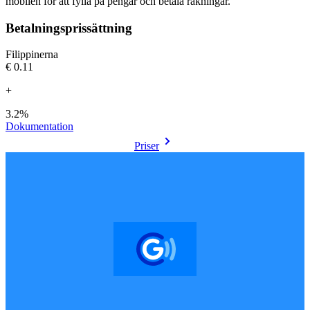
mobilen för att fylla på pengar och betala räkningar.
Betalningsprissättning
Filippinerna
€0.11
+
3.2%
Dokumentation
Priser