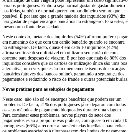
A marcação de uma viagem pode representar um custo significativo
para os portugueses. Embora seja normal gostar de gastar dinheiro
nas férias, também é normal querer poupar dinheiro sempre que
possível. É por isso que a grande maioria dos inquiridos (93%) diz
não gostar de pagar encargos bancários no estrangeiro. Para estes, é
mesmo uma fonte de ansiedade.
Neste contexto, metade dos inquiridos (54%) afirmou preferir pagar
em numerário do que com um cartão bancário quando se encontra
no estrangeiro. De facto, quase 4 em cada 10 inquiridos (42%)
afirma sentir-se desconfortável em utilizar o seu cartão de conta
corrente para despesas de viagem. É por isso que mais de 80% dos
inquiridos considera que os cartões de utilização única são uma boa
alternativa, uma vez que estão frequentemente isentos de encargos
bancários (através dos bancos online), garantindo a segurança dos
pagamentos e reduzindo o risco de fraude e outras potenciais burlas.
Novas práticas para as soluções de pagamento
Neste caso, não são só os encargos bancários que podem ser um
problema. De facto, 21% dos portugueses já se deparou com todos
os seus métodos de pagamento bloqueados durante uma viagem.
Para combater estes problemas, novos players do setor dos
pagamentos estão a propor novas práticas, com quase 6 em cada 10
portugueses (66%) a recorrer a transferências imediatas para evitar
os problemas associados à ultrapassagem dos limites de pagamento.