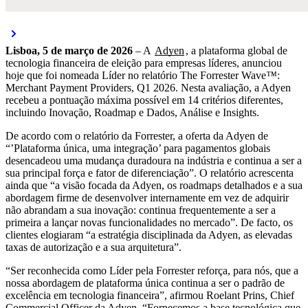
Lisboa, 5 de março de 2026
– A
Adyen
, a plataforma global de
tecnologia financeira de eleição para empresas líderes, anunciou
hoje que foi nomeada Líder no relatório The Forrester Wave
™
:
Merchant Payment Providers, Q1 2026. Nesta avaliação, a Adyen
recebeu a pontuação máxima possível em 14 critérios diferentes,
incluindo Inovação, Roadmap e Dados, Análise e Insights.
De acordo com o relatório da Forrester, a oferta da Adyen de
“’Plataforma única, uma integração’ para pagamentos globais
desencadeou uma mudança duradoura na indústria e continua a ser a
sua principal força e fator de diferenciação”. O relatório acrescenta
ainda que “a visão focada da Adyen, os roadmaps detalhados e a sua
abordagem firme de desenvolver internamente em vez de adquirir
não abrandam a sua inovação: continua frequentemente a ser a
primeira a lançar novas funcionalidades no mercado”. De facto, os
clientes elogiaram “a estratégia disciplinada da Adyen, as elevadas
taxas de autorização e a sua arquitetura”.
“Ser reconhecida como Líder pela Forrester reforça, para nós, que a
nossa abordagem de plataforma única continua a ser o padrão de
excelência em tecnologia financeira”, afirmou Roelant Prins, Chief
Commercial Officer da Adyen. “Fornecemos a base tecnológica que