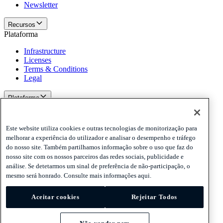
Newsletter
Recursos
Plataforma
Infrastructure
Licenses
Terms & Conditions
Legal
Plataforma
Políticas e aviso de isenção de responsabilidade
Privacy
Este website utiliza cookies e outras tecnologias de monitorização para
Cookies
melhorar a experiência do utilizador e analisar o desempenho e tráfego
Disclaimer
do nosso site. Também partilhamos informação sobre o uso que faz do
nosso site com os nossos parceiros das redes sociais, publicidade e
Políticas e aviso de isenção de responsabilidade
análise. Se detetarmos um sinal de preferência de não-participação, o
Assine nossa newsletter
Assine nossa newsletter
Assine nossa
mesmo será honrado. Consulte mais informações aqui.
newsletter
Aceitar cookies
Rejeitar Todos
Privacy
Cookies
Disclaimer