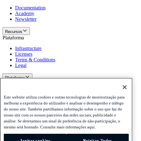
Documentation
Academy
Newsletter
Recursos
Plataforma
Infrastructure
Licenses
Terms & Conditions
Legal
Plataforma
Políticas e aviso de isenção de responsabilidade
Privacy
Este website utiliza cookies e outras tecnologias de monitorização para
Cookies
melhorar a experiência do utilizador e analisar o desempenho e tráfego
Disclaimer
do nosso site. Também partilhamos informação sobre o uso que faz do
nosso site com os nossos parceiros das redes sociais, publicidade e
Políticas e aviso de isenção de responsabilidade
análise. Se detetarmos um sinal de preferência de não-participação, o
Assine nossa newsletter
Assine nossa newsletter
Assine nossa
mesmo será honrado. Consulte mais informações aqui.
newsletter
Aceitar cookies
Rejeitar Todos
Privacy