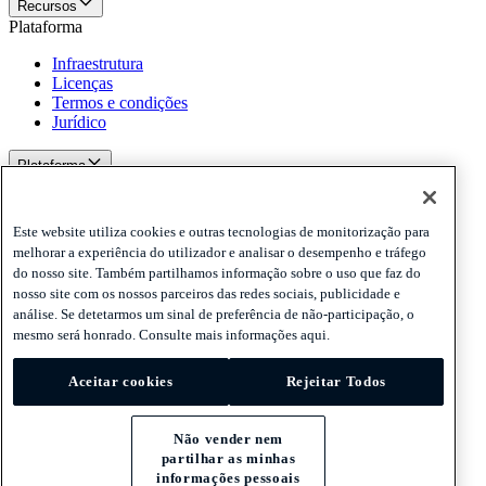
Recursos
Plataforma
Infraestrutura
Licenças
Termos e condições
Jurídico
Plataforma
Políticas e aviso de isenção de responsabilidade
Privacy
Este website utiliza cookies e outras tecnologias de monitorização para
Cookies
melhorar a experiência do utilizador e analisar o desempenho e tráfego
Disclaimer
do nosso site. Também partilhamos informação sobre o uso que faz do
nosso site com os nossos parceiros das redes sociais, publicidade e
Políticas e aviso de isenção de responsabilidade
análise. Se detetarmos um sinal de preferência de não-participação, o
Assine nossa newsletter
Assine nossa newsletter
Assine nossa
mesmo será honrado. Consulte mais informações aqui.
newsletter
Privacy
Aceitar cookies
Rejeitar Todos
Cookies
Disclaimer
Não vender nem
© 2026 Adyen
partilhar as minhas
informações pessoais