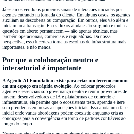
Já estamos vendo os primeiros sinais de interações iniciadas por
agentes entrando na jornada do cliente. Em alguns casos, os agentes
auxiliam na descoberta ou comparação. Em outros, eles vão além e
iniciam uma transação. Esses fluxos ainda estão surgindo e muitas
questões em aberto permanecem — não apenas técnicas, mas
também operacionais, comerciais e regulatórias. Da nossa
perspectiva, essa incerteza torna as escolhas de infraestrutura mais
importantes, e não menos.
Por que a colaboração neutra e
intersetorial é importante
A Agentic AI Foundation existe para criar um terreno comum
em um espaço em rápida evolução.
Ao colocar protocolos
agentivos essenciais sob governança neutra e reunir provedores de
nuvem, desenvolvedores de IA e plataformas de comércio e
infraestrutura, ela permite que o ecossistema teste, aprenda e itere
sem prender as empresas a suposições iniciais. Isso apoia uma fase
inicial onde várias abordagens podem coexistir, enquanto cria as
condições para a convergência em torno de padrões confiáveis ​​ao
longo do tempo.
Nossa participação reflete o que ouvimos diretamente de nossos