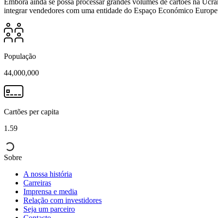
Embora ainda se possa processar grandes volumes de cartões na Ucrâ
integrar vendedores com uma entidade do Espaço Económico Europeu (
População
44,000,000
Cartões per capita
1.59
Sobre
A nossa história
Carreiras
Imprensa e media
Relação com investidores
Seja um parceiro
Contacto