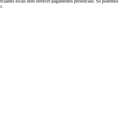
rciantes locais nem oferecer pagamentos presenciais. Só podemos
o.