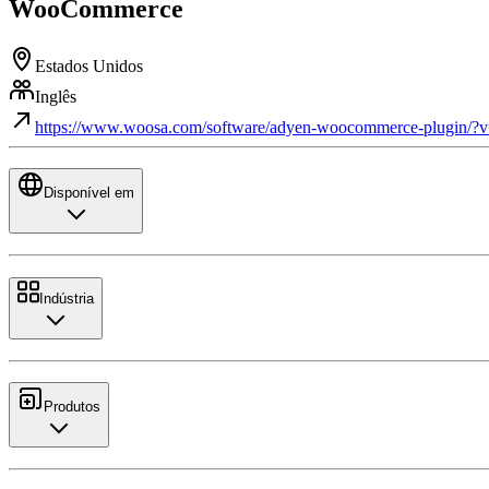
WooCommerce
Estados Unidos
Inglês
https://www.woosa.com/software/adyen-woocommerce-plugin/?
Disponível em
Indústria
Produtos