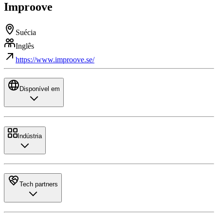
Improove
Suécia
Inglês
https://www.improove.se/
Disponível em
Indústria
Tech partners