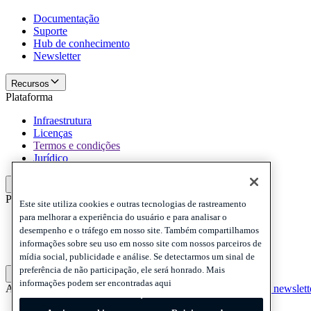
Documentação
Suporte
Hub de conhecimento
Newsletter
Recursos
Plataforma
Infraestrutura
Licenças
Termos e condições
Jurídico
Plataforma
Politicas e termo de responsabilidade
Este site utiliza cookies e outras tecnologias de rastreamento
para melhorar a experiência do usuário e para analisar o
Privacy
desempenho e o tráfego em nosso site. Também compartilhamos
Cookies
informações sobre seu uso em nosso site com nossos parceiros de
Disclaimer
mídia social, publicidade e análise. Se detectarmos um sinal de
preferência de não participação, ele será honrado. Mais
Politicas e termo de responsabilidade
informações podem ser encontradas aqui
Assine nossa newsletter
Assine nossa newsletter
Assine nossa newslett