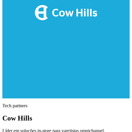
Tech partners
Cow Hills
Líder em soluções in-store para varejistas omnichannel.