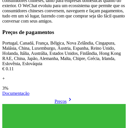
consumidores chineses, tanto para empresas domésticas quanto do
exterior. O WeChat evoluiu para um ecossistema que permite que os
consumidores chineses conversem, naveguem e façam pagamentos,
tudo em um só lugar, fazendo com que comprar seja tão fácil quanto
conversar com seus amigos.
Preços de pagamentos
Portugal, Canadá, França, Bélgica, Nova Zelândia, Cingapura,
Malásia, China, Luxemburgo, Áustria, Espanha, Reino Unido,
Holanda, Itália, Austrália, Estados Unidos, Finlândia, Hong Kong
RAE, China, Japão, Alemanha, Malta, Chipre, Grécia, Irlanda,
Eslovênia, Eslováquia
€0.11
+
3%
Documentação
Preços