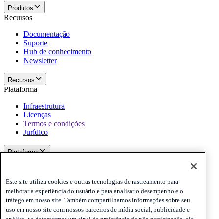
Produtos
Recursos
Documentação
Suporte
Hub de conhecimento
Newsletter
Recursos
Plataforma
Infraestrutura
Licenças
Termos e condições
Jurídico
Plataforma
Politicas e termo de responsabilidade
Privacy
Este site utiliza cookies e outras tecnologias de rastreamento para
Cookies
melhorar a experiência do usuário e para analisar o desempenho e o
Disclaimer
tráfego em nosso site. Também compartilhamos informações sobre seu
uso em nosso site com nossos parceiros de mídia social, publicidade e
Politicas e termo de responsabilidade
análise. Se detectarmos um sinal de preferência de não participação, ele