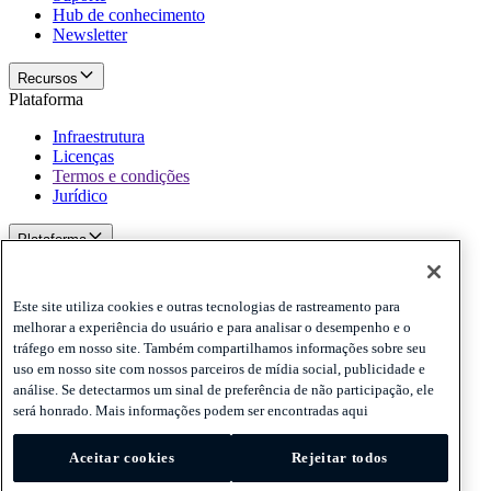
Hub de conhecimento
Newsletter
Recursos
Plataforma
Infraestrutura
Licenças
Termos e condições
Jurídico
Plataforma
Politicas e termo de responsabilidade
Privacy
Este site utiliza cookies e outras tecnologias de rastreamento para
Cookies
melhorar a experiência do usuário e para analisar o desempenho e o
Disclaimer
tráfego em nosso site. Também compartilhamos informações sobre seu
uso em nosso site com nossos parceiros de mídia social, publicidade e
Politicas e termo de responsabilidade
análise. Se detectarmos um sinal de preferência de não participação, ele
Assine nossa newsletter
Assine nossa newsletter
Assine nossa
será honrado. Mais informações podem ser encontradas aqui
newsletter
Aceitar cookies
Rejeitar todos
Privacy
Cookies