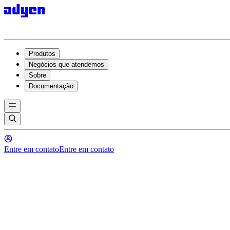
Produtos
Negócios que atendemos
Sobre
Documentação
Entre em contato
Entre em contato
A plataforma de pagamentos co
completa
para
o
varejo
de
moda
Obtenha uma solução de pagamento unificada para impulsionar sua con