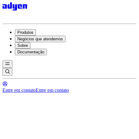
Produtos
Negócios que atendemos
Sobre
Documentação
Entre em contato
Entre em contato
Pagamentos que conquistam e
retêm alunos — do primeiro
clique à renovação