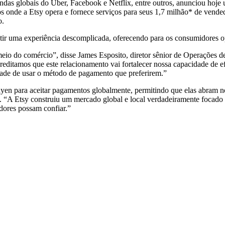
as globais do Uber, Facebook e Netflix, entre outros, anunciou hoje u
os onde a Etsy opera e fornece serviços para seus 1,7 milhão* de vend
o.
tir uma experiência descomplicada, oferecendo para os consumidores 
 meio do comércio”, disse James Esposito, diretor sênior de Operações
ditamos que este relacionamento vai fortalecer nossa capacidade de e
ade de usar o método de pagamento que preferirem.”
n para aceitar pagamentos globalmente, permitindo que elas abram n
. “A Etsy construiu um mercado global e local verdadeiramente focado
dores possam confiar.”