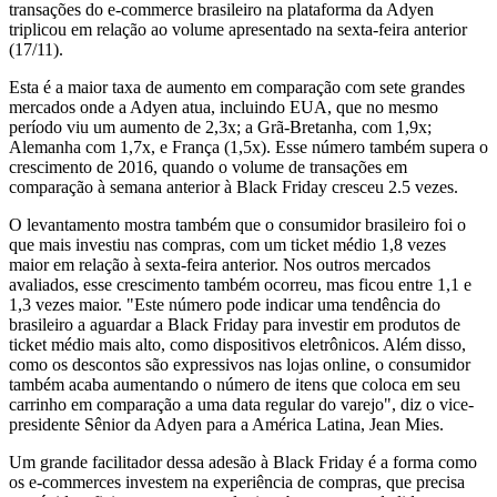
transações do e-commerce brasileiro na plataforma da Adyen
triplicou em relação ao volume apresentado na sexta-feira anterior
(17/11).
Esta é a maior taxa de aumento em comparação com sete grandes
mercados onde a Adyen atua, incluindo EUA, que no mesmo
período viu um aumento de 2,3x; a Grã-Bretanha, com 1,9x;
Alemanha com 1,7x, e França (1,5x). Esse número também supera o
crescimento de 2016, quando o volume de transações em
comparação à semana anterior à Black Friday cresceu 2.5 vezes.
O levantamento mostra também que o consumidor brasileiro foi o
que mais investiu nas compras, com um ticket médio 1,8 vezes
maior em relação à sexta-feira anterior. Nos outros mercados
avaliados, esse crescimento também ocorreu, mas ficou entre 1,1 e
1,3 vezes maior. "Este número pode indicar uma tendência do
brasileiro a aguardar a Black Friday para investir em produtos de
ticket médio mais alto, como dispositivos eletrônicos. Além disso,
como os descontos são expressivos nas lojas online, o consumidor
também acaba aumentando o número de itens que coloca em seu
carrinho em comparação a uma data regular do varejo", diz o vice-
presidente Sênior da Adyen para a América Latina, Jean Mies.
Um grande facilitador dessa adesão à Black Friday é a forma como
os e-commerces investem na experiência de compras, que precisa