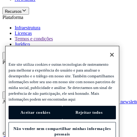
Recursos
Plataforma
Infraestrutura
Licenças
Termos e condições
Jurídico
Plataforma
Politicas e termo de responsabilidade
Este site utiliza cookies e outras tecnologias de rastreamento
para melhorar a experiência do usuário e para analisar o
Privacy
desempenho e o tráfego em nosso site. Também compartilhamos
Cookies
informações sobre seu uso em nosso site com nossos parceiros de
Disclaimer
mídia social, publicidade e análise. Se detectarmos um sinal de
preferência de não participação, ele será honrado. Mais
Politicas e termo de responsabilidade
informações podem ser encontradas aqui
Assine nossa newsletter
Assine nossa newsletter
Assine nossa newslett
Privacy
Aceitar cookies
Rejeitar todos
Cookies
Disclaimer
Não vender nem compartilhar minhas informações
© 2026 Adyen
pessoais