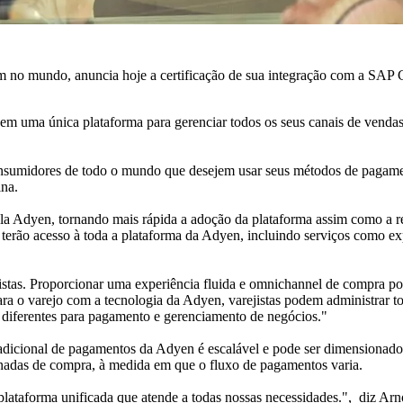
 no mundo, anuncia hoje a certificação de sua integração com a SAP 
ilizem uma única plataforma para gerenciar todos os seus canais de ve
nsumidores de todo o mundo que desejem usar seus métodos de pagament
ina.
a Adyen, tornando mais rápida a adoção da plataforma assim como a r
P terão acesso à toda a plataforma da Adyen, incluindo serviços como 
stas. Proporcionar uma experiência fluida e omnichannel de compra pode
ra o varejo com a tecnologia da Adyen, varejistas podem administrar t
 diferentes para pagamento e gerenciamento de negócios."
o adicional de pagamentos da Adyen é escalável e pode ser dimensionad
nadas de compra, à medida em que o fluxo de pagamentos varia.
ataforma unificada que atende a todas nossas necessidades.", diz Ar