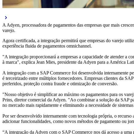
A Adyen, processadora de pagamentos das empresas que mais crescem
varejo.
Agora certificada, a integração permitirá que empresas do varejo ut
experiência fluida de pagamentos omnichannel.
"A integração proporcionará a empresas a capacidade de atender a co
à marca", explica Jean Mies, presidente da Adyen para a América Lat
A integração com a SAP Commerce foi desenvolvida internamente pel
é terceirizado entre múltiplos fornecedores. Empresas clientes da SA
preferidos, proteção contra fraude e otimização de conversão.
"Nosso objetivo é simplificar ao máximo os pagamentos para os vareji
Prins, diretor comercial da Adyen. "Ao combinar a solução da SAP pa
no mercado mais rapidamente e eliminando a necessidade de sistemas
Por ser desenvolvido internamente com tecnologia própria, o recurs
adicionar funcionalidades, como novos métodos de pagamento ou jor
“A integração da Adyen com o SAP Commerce nos dá acesso a uma pl