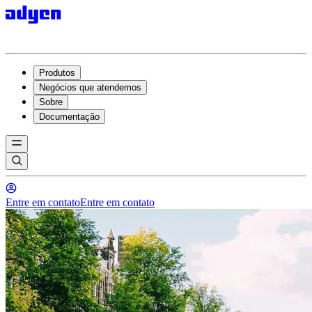
Produtos
Negócios que atendemos
Sobre
Documentação
Entre em contato
Entre em contato