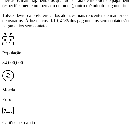
mercados mais fragmentados quando se trata de métodos de pagamento
(especificamente no mercado de moda), outro método de pagamento po
Talvez devido à preferência dos alemães mais reticentes de manter co
de usuários. À luz da covid-19, 45% dos pagamentos sem contato são 
pagamentos sem contato.
População
84,000,000
Moeda
Euro
Cartões per capita