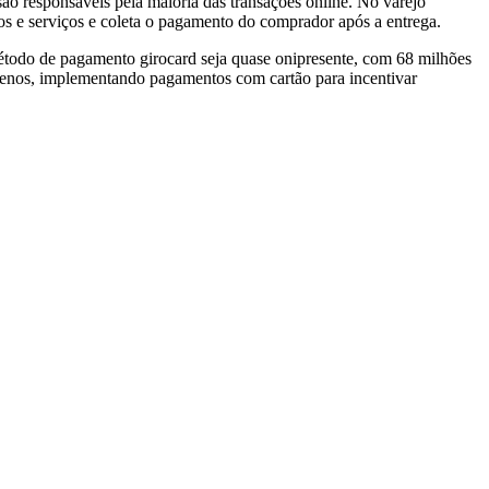
 responsáveis pela maioria das transações online. No varejo
s e serviços e coleta o pagamento do comprador após a entrega.
 método de pagamento girocard seja quase onipresente, com 68 milhões
quenos, implementando pagamentos com cartão para incentivar