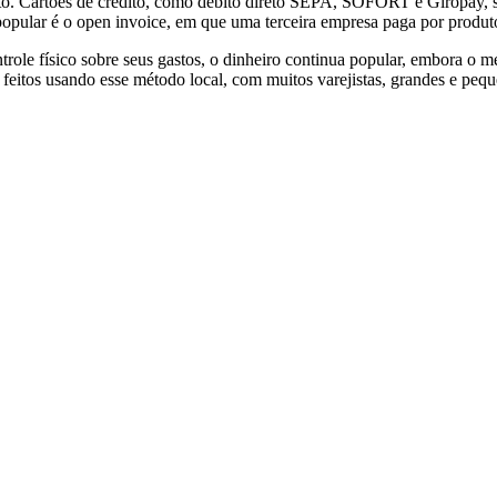
. Cartões de crédito, como débito direto SEPA, SOFORT e Giropay, são
pular é o open invoice, em que uma terceira empresa paga por produto
ntrole físico sobre seus gastos, o dinheiro continua popular, embora o
feitos usando esse método local, com muitos varejistas, grandes e pe