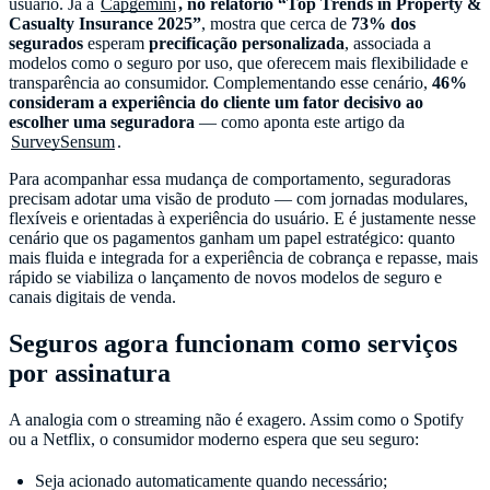
usuário. Já a
Capgemini
, no relatório “Top Trends in Property &
Casualty Insurance 2025”
, mostra que cerca de
73% dos
segurados
esperam
precificação personalizada
, associada a
modelos como o seguro por uso, que oferecem mais flexibilidade e
transparência ao consumidor. Complementando esse cenário,
46%
consideram a experiência do cliente um fator decisivo ao
escolher uma seguradora
— como aponta este artigo da
SurveySensum
.
Para acompanhar essa mudança de comportamento, seguradoras
precisam adotar uma visão de produto — com jornadas modulares,
flexíveis e orientadas à experiência do usuário. E é justamente nesse
cenário que os pagamentos ganham um papel estratégico: quanto
mais fluida e integrada for a experiência de cobrança e repasse, mais
rápido se viabiliza o lançamento de novos modelos de seguro e
canais digitais de venda.
Seguros agora funcionam como serviços
por assinatura
A analogia com o streaming não é exagero. Assim como o Spotify
ou a Netflix, o consumidor moderno espera que seu seguro:
Seja acionado automaticamente quando necessário;