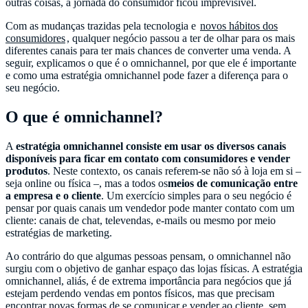
outras coisas, a jornada do consumidor ficou imprevisível.
Com as mudanças trazidas pela tecnologia e
novos hábitos dos
consumidores
, qualquer negócio passou a ter de olhar para os mais
diferentes canais para ter mais chances de converter uma venda. A
seguir, explicamos o que é o omnichannel, por que ele é importante
e como uma estratégia omnichannel pode fazer a diferença para o
seu negócio.
O que é omnichannel?
A
estratégia omnichannel consiste em usar os diversos canais
disponíveis para ficar em contato com consumidores e vender
produtos
. Neste contexto, os canais referem-se não só à loja em si –
seja online ou física –, mas a todos os
meios de comunicação entre
a empresa e o cliente
. Um exercício simples para o seu negócio é
pensar por quais canais um vendedor pode manter contato com um
cliente: canais de chat, televendas, e-mails ou mesmo por meio
estratégias de marketing.
Ao contrário do que algumas pessoas pensam, o omnichannel não
surgiu com o objetivo de ganhar espaço das lojas físicas. A estratégia
omnichannel, aliás, é de extrema importância para negócios que já
estejam perdendo vendas em pontos físicos, mas que precisam
encontrar novas formas de se comunicar e vender ao cliente, sem