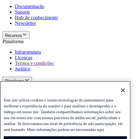
Documentação
Suporte
Hub de conhecimento
Newsletter
Recursos
Plataforma
Infraestrutura
Licenças
Termos e condições
Jurídico
Plataforma
Politicas e termo de responsabilidade
Privacy
Este site utiliza cookies e outras tecnologias de rastreamento para
Cookies
melhorar a experiência do usuário e para analisar o desempenho e o
Disclaimer
tráfego em nosso site. Também compartilhamos informações sobre seu
uso em nosso site com nossos parceiros de mídia social, publicidade e
Politicas e termo de responsabilidade
análise. Se detectarmos um sinal de preferência de não participação, ele
Assine nossa newsletter
Assine nossa newsletter
Assine nossa
será honrado. Mais informações podem ser encontradas aqui
newsletter