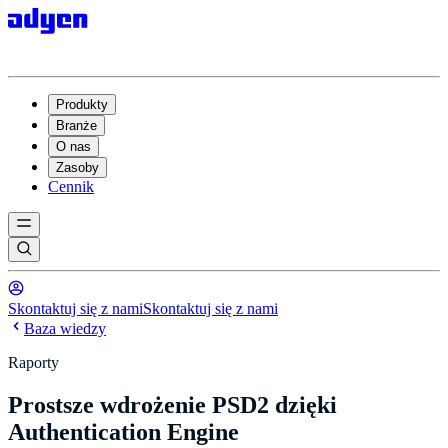
Produkty
Branże
O nas
Zasoby
Cennik
Skontaktuj się z nami
Skontaktuj się z nami
Baza wiedzy
Raporty
Prostsze wdrożenie PSD2 dzięki
Authentication Engine