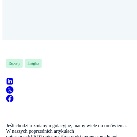
Raporty
Insights
Jeśli chodzi o zmiany regulacyjne, mamy wiele do omówienia.
W naszych poprzednich artykułach
dotyczących
PSD2
opisywaliśmy podstawowe zagadnienia