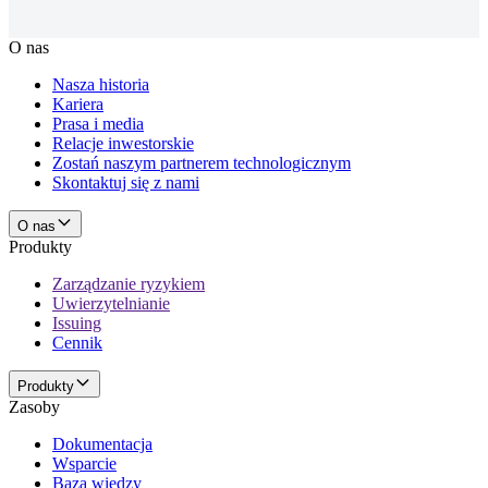
O nas
Nasza historia
Kariera
Prasa i media
Relacje inwestorskie
Zostań naszym partnerem technologicznym
Skontaktuj się z nami
O nas
Produkty
Zarządzanie ryzykiem
Uwierzytelnianie
Issuing
Cennik
Produkty
Zasoby
Dokumentacja
Wsparcie
Baza wiedzy